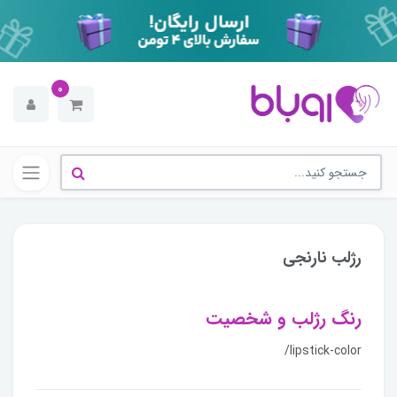
0
رژلب نارنجی
رنگ رژلب و شخصیت
/lipstick-color