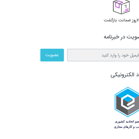
7روز ضمانت بازگشت
یت در خبرنامه
عضویت
د الکترونیکی