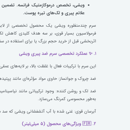
علائم پیری و لک‌های تیره پوست.
سرم چندمنظوره ویشی یک محصول تخصصی از لابراتوا
اثربخشی قبل از خرید حجم بزرگ یا برای استفاده در سف
۱. ✨ عملکرد تخصصی سرم ضد پیری ویشی
این سرم با ترکیبات فعال با غلظت بالا، بر لایه‌های عمق
ضد چروک و جوانساز: حاوی مواد مؤثره‌ای مانند پپتیدها (Peptides) یا رتینول است که تولید کلاژن و الاستین را تحریک کرده و باعث پر شدن چروک‌های عمقی و لیفت پوست
به‌طور محسوسی کمرنگ می‌سازد.
آبرسان قوی: غنی شده با آب آتشفشانی ویشی که سد دف
۲. 🇫🇷 ویژگی‌های محصول (۵ میلی‌لیتر)