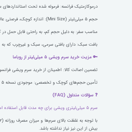
درموکازمتیک فرانسه: فرموله شده تحت استانداردهای
حجم ۵ میلی‌لیتر (Mini Size): اندازه کوچک، فرصتی عالی برای ارزیابی تحمل و اثربخشی سرم روی پوست قبل از سرمایه‌گذاری برای حجم کامل.
مناسب سفر: به دلیل حجم کم، به راحتی قابل حمل در 
بافت سبک: دارای بافتی سرمی، سبک و غیرچرب که به 
🔑 مزیت خرید سرم ویشی ۵ میلی‌لیتر از روباما
تضمین اصالت کالا: اطمینان از خرید سرم ویشی فران
تأمین حجم‌های کوچک و تخصصی: موجودی نسخه ۵ میلی‌لیتری سرم ضد پیری ویشی برای مشتریانی که قصد تست و ارزیابی کرده و یا استفاده برای لک یا موضع کوچکی را دارند.
❓ سؤالات متداول (FAQ)
سرم ۵ میلی‌لیتری ویشی برای چه مدت قابل استفاده است؟
بیش از این نیز نیاز نداشته باشد.