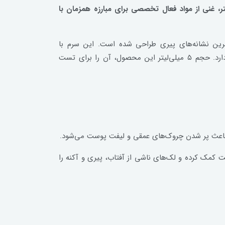
متیک فرانسه. تضمین ۱۰۰٪ اصالت سرم ضدلک، ضدچروک و جوانساز ویشی در حجم ۵ میلی‌لیتر، غنی از مواد فعال تخصصی برای مبارزه همزمان با
رین نشانه‌های پیری طراحی شده است. این سرم با
فرمولاسیون بسیار قوی، بر سه هدف کلیدی کاهش لک‌های تیره، رفع چروک‌ها و افزایش استحکام و جوانسازی پوست تمرکز دارد. حجم ۵ میلی‌لیتر این محصول، آن را برای تست
 C مشتق شده، به کاهش تولید ملانین در پوست کمک کرده و لک‌های ناشی از آفتاب، پیری و آکنه را