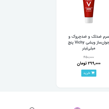
رم ضدلک و ضدچروک و
جوان‌ساز ویشی Vichy پنج
میلی‌لیتر
450,000
299,000 تومان
خرید