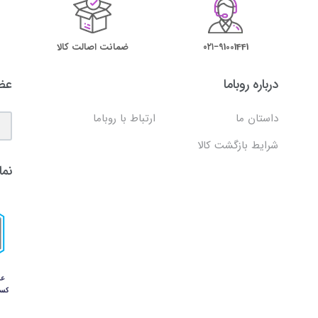
۰۲۱−91001441
ضمانت اصالت کالا
درباره روباما
عضو
داستان ما
ارتباط با روباما
شرایط بازگشت کالا
نما