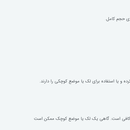
بالای سرم‌ها و میزان مصرف روزانه (۲ تا ۳ قطره)، حجم ۵ میلی‌لیتر معمولاً برای یک دوره آزمایشی ۱۰ تا ۱۴ روزه کافی است. گاهی یک لک یا موضع کوچک ممکن است