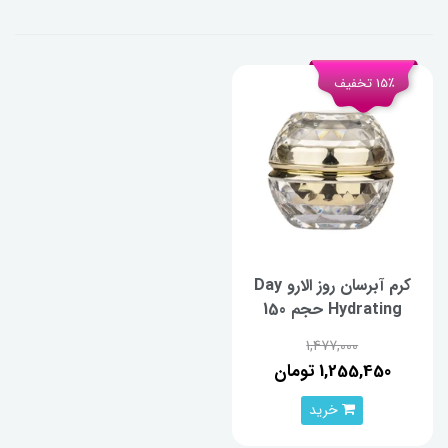
15٪ تخفیف
کرم آبرسان روز الارو Day
Hydrating حجم 150
میلی‌لیتر
1,477,000
1,255,450 تومان
خرید