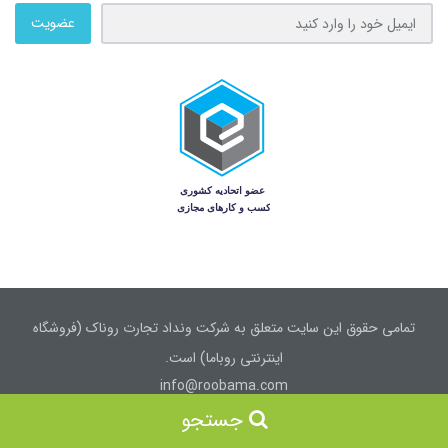
عضویت
تمامی حقوق این سایت متعلق به شرکت ونداد تجارت روناک (فروشگاه
اینترنتی روباما) است.
info@roobama.com
جستجو