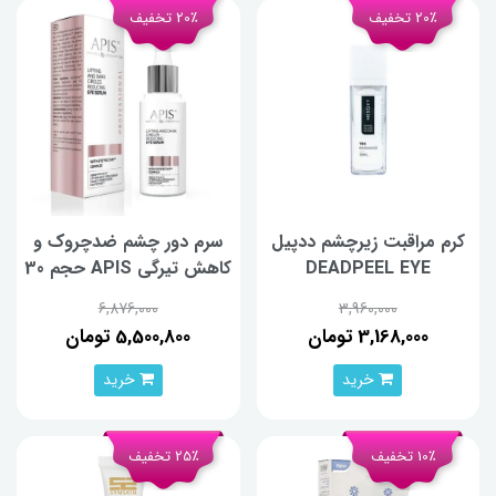
20٪ تخفیف
20٪ تخفیف
کرم مراقبت زیرچشم ددپیل
سرم دور چشم ضدچروک و
DEADPEEL EYE
کاهش تیرگی APIS حجم 30
CONTOUR حجم 15
میلی‌لیتر
6,876,000
3,960,000
میلی‌لیتر
3,168,000 تومان
5,500,800 تومان
خرید
خرید
10٪ تخفیف
25٪ تخفیف