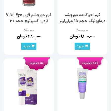
کرم احیاکننده دورچشم
کرم دورچشم قوی Vital Eye
درمایونیک حجم 15 میلی‌لیتر
آردن اکسپرتیج حجم 30
میلی‌لیتر
850,000
2,000,000
1,400,000 تومان
680,000 تومان
خرید
خرید
25٪ تخفیف
11٪ تخفیف