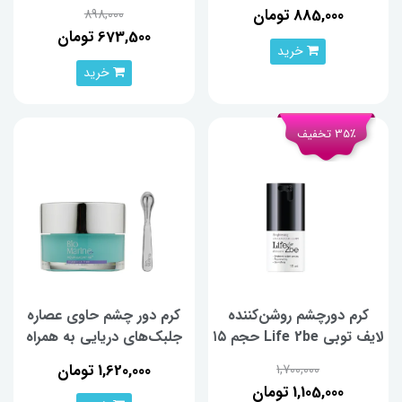
15 میلی‌لیتر
885,000 تومان
898,000
673,500 تومان
خرید
خرید
35٪ تخفیف
کرم دورچشم روشن‌کننده
کرم دور چشم حاوی عصاره
لایف توبی Life 2be حجم ۱۵
جلبک‌های دریایی به همراه
میلی‌لیتر
گوی ماساژ بایومارین 15 میلی
1,620,000 تومان
1,700,000
لیتر
1,105,000 تومان