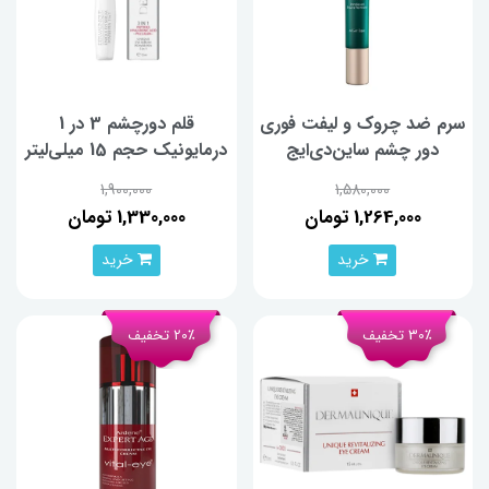
سرم ضد چروک و لیفت فوری
قلم دورچشم 3 در 1
دور چشم ساین‌دی‌ایج
درمایونیک حجم 15 میلی‌لیتر
Syndeage حجم 20 میلی‌لیتر
1,900,000
1,580,000
1,264,000 تومان
1,330,000 تومان
خرید
خرید
30٪ تخفیف
20٪ تخفیف