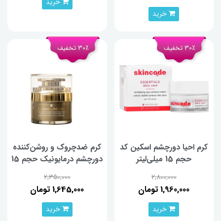
خرید
خرید
30٪ تخفیف
30٪ تخفیف
کرم احیا دورچشم اسکین کد
کرم ضدچروک و روشن‌کننده
حجم 15 میلی‌لیتر
دورچشم درمایونیک حجم 15
میلی لیتر
2,350,000
2,800,000
1,960,000 تومان
1,645,000 تومان
خرید
خرید