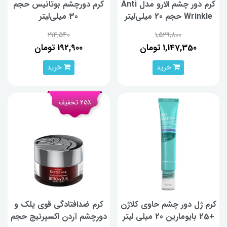
کرم دور چشم الارو مدل Anti
کرم دورچشم بوتانیس حجم
Wrinkle حجم 20 میلی‌لیتر
30 میلی‌لیتر
214,540
1,529,800
1,147,350 تومان
192,900 تومان
خرید
خرید
25٪ تخفیف
کرم ژل دور چشم حاوی کلاژن
کرم ضدافتادگی قوی پلک و
+25 بایومارین 20 میلی لیتر
دورچشم آردن اکسپرتیج حجم