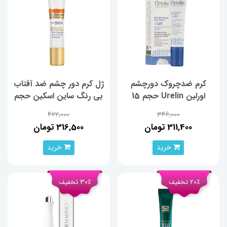
کرم ضدچروک دورچشم
ژل کرم دور چشم ضد آفتاب
اورلین Urelin حجم 15
بی رنگ ساین اسکین حجم
میلی‌لیتر
20 میلی‌لیتر
422,000
346,000
311,400 تومان
316,500 تومان
خرید
خرید
20٪ تخفیف
30٪ تخفیف