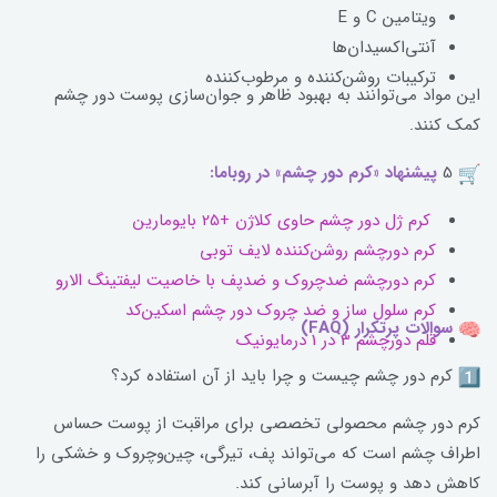
ویتامین C و E
آنتی‌اکسیدان‌ها
ترکیبات روشن‌کننده و مرطوب‌کننده
این مواد می‌توانند به بهبود‌ ظاهر و جوان‌سازی پوست دور چشم
کمک کنند.
5
پیشنهاد «کرم دور چشم» در روباما:
کرم ژل دور چشم حاوی کلاژن +25 بایومارین
کرم دورچشم روشن‌کننده لایف توبی
کرم دورچشم ضدچروک و ضدپف با خاصیت لیفتینگ الارو
کرم سلول ساز و ضد چروک دور چشم اسکین‌کد
سوالات پرتکرار (FAQ)
قلم دورچشم 3 در 1 درمایونیک
کرم دور چشم چیست و چرا باید از آن استفاده کرد؟
کرم دور چشم محصولی تخصصی برای مراقبت از پوست حساس
اطراف چشم است که می‌تواند پف، تیرگی، چین‌وچروک و خشکی را
کاهش دهد و پوست را آبرسانی کند.