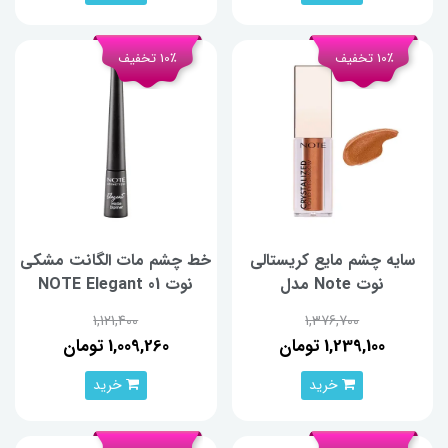
10٪ تخفیف
10٪ تخفیف
سایه چشم مایع کریستالی
خط چشم مات الگانت مشکی
نوت Note مدل
نوت NOTE Elegant 01
Crystalized 03
1,121,400
1,376,700
1,239,100 تومان
1,009,260 تومان
خرید
خرید