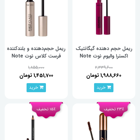
ریمل حجم دهنده گیگانتیک
ریمل حجم‌دهنده و بلندکننده
اکسترا والیوم نوت Note
فرست کلاس نوت Note
1,855,000
2,339,600
1,988,660 تومان
1,451,700 تومان
خرید
خرید
23٪ تخفیف
15٪ تخفیف