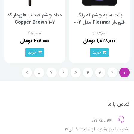
پالت سایه چشم نه رنگ
مداد چشم ضدآب فلورمار کد
فلورمار Flormar مدل 002
107 Copper Brown
Ready The Party
480,000
2,285,000
1,828,000 تومان
408,000 تومان
خرید
خرید
8
7
6
5
4
3
2
1
تماس با ما
021-91001441
شنبه تا چهارشنبه، از ساعت 9 الی17