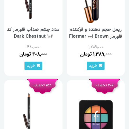
ریمل حجم دهنده و فرکننده
مداد چشم ضدآب فلورمار کد
فلورمار Flormar 001 Brown
106 Dark Chestnut
Hero Volume & Curl حجم
480,000
1,789,000
10 میلی لیتر
1,389,000 تومان
408,000 تومان
خرید
خرید
20٪ تخفیف
15٪ تخفیف