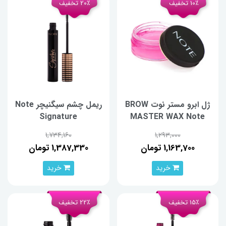
10٪ تخفیف
20٪ تخفیف
ژل ابرو مستر نوت BROW
ریمل چشم سیگنیچر Note
Signature
MASTER WAX Note
1,734,160
1,293,000
1,163,700 تومان
1,387,330 تومان
خرید
خرید
15٪ تخفیف
22٪ تخفیف