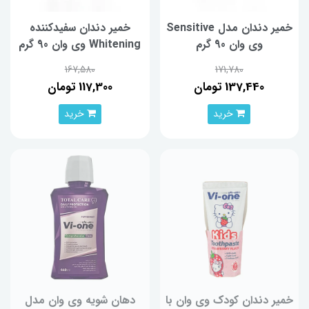
خمیر دندان مدل Sensitive
خمیر دندان سفیدکننده
وی وان 90 گرم
Whitening وی وان 90 گرم
167,580
171,780
137,440 تومان
117,300 تومان
خرید
خرید
خمیر دندان کودک وی وان با
دهان شویه وی وان مدل