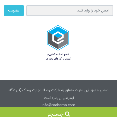
عضویت
تمامی حقوق این سایت متعلق به شرکت ونداد تجارت روناک (فروشگاه
اینترنتی روباما) است.
info@roobama.com
جستجو