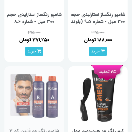
شامپو رنگساژ استارليدی حجم
شامپو رنگساژ استارليدی حجم
300 میل - شماره 9.5 (بلوند
300 میل - شماره 8.6
موزی)
(ماهاگونی)
495,000
235,000
188,000 تومان
371,250 تومان
خرید
خرید
19٪ تخفیف
کرم رنگ مو هیدرودرم مدل
شامپو رنگ مو فاربن کد 3