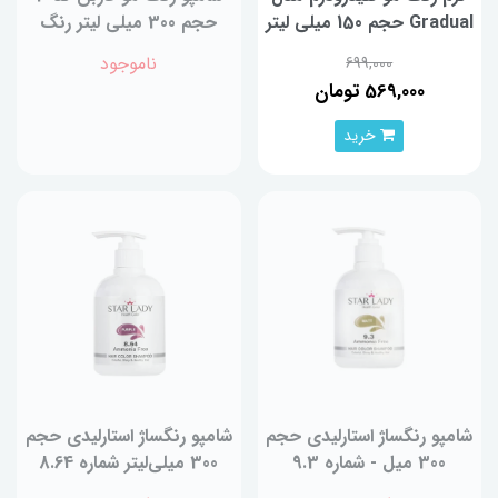
Gradual حجم 150 میلی لیتر
حجم 300 میلی لیتر رنگ
رنگ مشکی
قهوه ای
ناموجود
699,000
569,000 تومان
خرید
شامپو رنگساژ استارليدی حجم
شامپو رنگساژ استارليدی حجم
300 میل - شماره 9.3
300 میلی‌لیتر شماره 8.64
(زیتونی)
(ارغوانی)