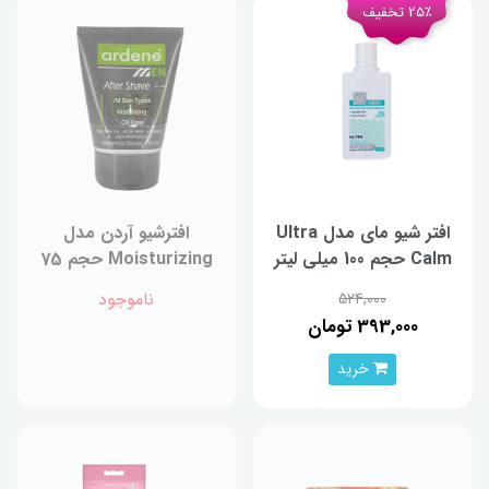
25٪ تخفیف
افتر شیو مای مدل Ultra
افترشیو آردن مدل
Calm حجم 100 میلی لیتر
Moisturizing حجم 75
میلی‌لیتر
ناموجود
524,000
393,000 تومان
خرید