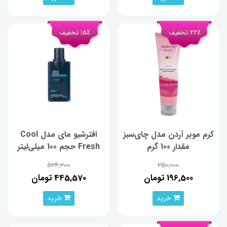
22٪ تخفیف
15٪ تخفیف
کرم موبر آردن مدل چای‌سبز
افترشیو مای مدل Cool
مقدار 100 گرم
Fresh حجم 100 میلی‌لیتر
524,200
250,000
196,500 تومان
445,570 تومان
خرید
خرید