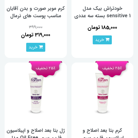
خودتراش بیک مدل
کرم موبر صورت و بدن آقایان
sensitive 1 بسته سه عددی
مناسب پوست های نرمال
هیدرودرم حجم 330 میلی
185,000 تومان
399,000
لیتر
319,000 تومان
خرید
خرید
25٪ تخفیف
25٪ تخفیف
کرم بتا بعد اصلاح و
ژل بتا بعد اصلاح و اپیلاسیون
اپیلاسیون فاربن سری
فاربن سری Oil Free مدل