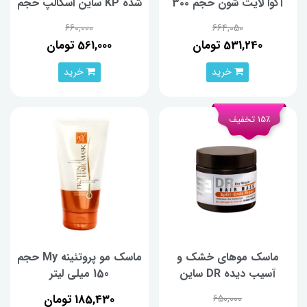
آکوا لایت شون حجم 3۰۰
شده KP ساین اسکالپ حجم
میلی‌لیتر
380 میلی‌لیتر
660,000
664,050
531,240 تومان
561,000 تومان
خرید
خرید
15٪ تخفیف
ماسک موهای خشک و
ماسک مو پروتئینه My حجم
آسیب دیده DR ساین
150 میلی لیتر
اسکالپ حجم 380 میلی‌لیتر
185,430 تومان
650,000