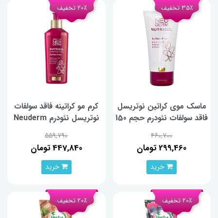
35٪ تخفیف
20٪ تخفیف
ماسک موی کراتین نوتریسل
کرم مو کراتینه فاقد سولفات
فاقد سولفات نئودرم حجم 150
نوتریسل نئودرم Neuderm
میلی لیتر
حجم 200 میلی‌لیتر
559,790
460,700
299,460 تومان
447,840 تومان
خرید
خرید
20٪ تخفیف
20٪ تخفیف