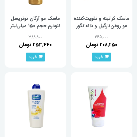
ماسک کراتینه و تقویت‌کننده
ماسک مو آرگان نوتریسل
مو روغن‌نارگیل و دانه‌انگور
نئودرم حجم 150 میلی‌لیتر
آردن هرباسنس ۲۵۰ گرم
389,900
245,000
208,250 تومان
253,440 تومان
خرید
خرید