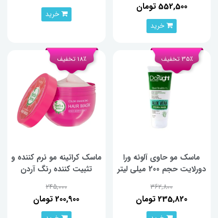
552,500 تومان
خرید
خرید
35٪ تخفیف
18٪ تخفیف
ماسک مو حاوی آلوئه ورا
ماسک کراتینه مو نرم کننده و
دورلایت حجم 200 میلی لیتر
تثبیت کننده‌ رنگ آردن
هرباسنس حجم ۲۵۰ گرم
245,000
362,800
235,820 تومان
200,900 تومان