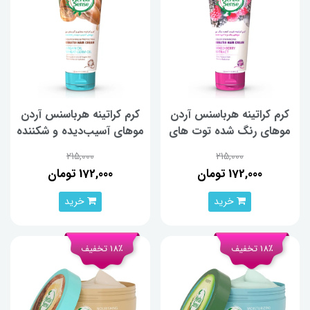
كرم كراتينه هرباسنس آردن
كرم كراتينه هرباسنس آردن
موهاي رنگ شده توت هاي
موهاي آسيب‌ديده و شكننده
وحشي 100 ميلی لیتر
روغن آرگان و جوانه‌گندم 100
215,000
215,000
ميلی‌لیتر
172,000 تومان
172,000 تومان
خرید
خرید
18٪ تخفیف
18٪ تخفیف