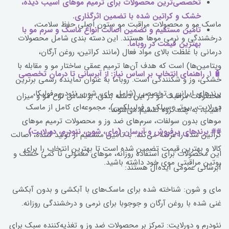
تخصصی‌ترین محصولات برای ترمیم موهای آسیب دیده،
خشک و کراتین شده با تضمین اثرگذاری.
ماسک مو و محصولات مراقبت مو ستون اصلی حفظ سلامت،
تأمین مستقیم و تضمین اصالت انواع ماسک و سرم مو با
درخشندگی و نرمی موها هستند. این دسته بندی شامل محصولات
بهترین قیمت در روباما.
درمانی با غلظت بالای مواد فعال (مانند کراتین، روغن آرگان،
ویتامین‌ها) است که هدف آن‌ها ترمیم عمقی ساختار مو و مقابله با
🧴 ۱. راهنمای انتخاب بر اساس نیاز: از آبرسانی تا درمان تخصصی
خشکی، وز و شکنندگی است. روباما به عنوان نماینده رسمی برترین
برندهای ایرانی و تخصصی (شامل مای، شون، نئودرم، فولیکا،
محصولات مراقبت مو در این دسته بندی، بر اساس نوع مو و میزان
دورلایت، بیوتی سیلک و فولیپلکس)، مجموعه‌ای کامل از ماسک
آسیب، به چند گروه تقسیم می‌شوند:
موهای بدون سولفات، سرم‌های ضد وز و محصولات ترمیم موهای
## برندهای پرفروش و آبرسان (مای، شون، نئودرم، دورلایت)
کراتین شده را عرضه می‌کند. با تأمین مستقیم از تولید کننده، اصالت
کالا و بهترین قیمت تضمین شده است تا بهترین انتخاب را برای
این محصولات برای استفاده روزانه، موهای معمولی تا کمی خشک و
روتین مراقبتی موی خود داشته باشید.
آبرسانی عمومی ایده‌آل هستند:
مای و شون: شناخته شده برای ماسک‌های با آبکشی و بدون آبکشی
غنی شده با روغن آرگان و جوجوبا برای نرمی و درخشندگی روزانه.
نئودرم و دورلایت: تمرکز بر محصولات ضد وز و تغذیه‌کننده سبک برای