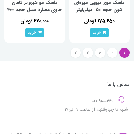
ماسک موی تیوپی میوه‌ای
ماسک مو هیرواتر کامان
شون حجم ۱۵۰ میلی‌لیتر
حاوی عصارۀ عسل حجم 400
میلی لیتر
175,650 تومان
220,000 تومان
خرید
خرید
4
3
2
1
تماس با ما
021-91001441
شنبه تا چهارشنبه، از ساعت 9 الی17