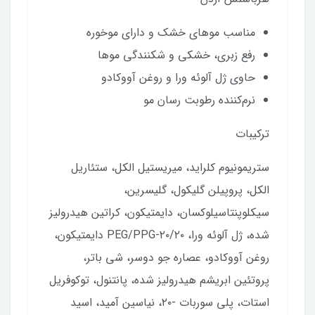
مناسب موهای خشک و دارای موخوره
رفع زبری، خشکی و شکنندگی موها
حاوی ژل آلوئه ورا و روغن آووکادو
نرم‌کننده رطوبت ‌رسان مو
ترکیبات
ستریمونیوم کلراید، میریستیل الکل، ستئاریل
الکل، پروپیلن گلیکول، گلیسرین،
سیکلوپنتاسیلوکسان، دایمتیکون، کراتین هیدرولیز
شده، ژل آلوئه ورا، PEG/PPG-۲۰/۲۰ دایمتیکون،
روغن آووکادو، عصاره جو دوسر، شی باتر،
پروتئین ابریشم هیدرولیز شده، پانتنول، توکوفریل
استات، پلی سوربات -۲۰، نیاسین آمید، اسید