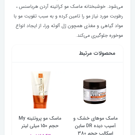
می‌شود. خوشبختانه ماسک مو کراتینه آردن هرباسنس ،
رطوبت مورد نیاز مو را تامین کرده و به سبب تقویت مو با
مواد گیاهی و مغذی همچون ژل آلوئه ورا، از ایجاد انواع
موخوره جلوگیری می‌کند.
محصولات مرتبط
ی
ماسک موهای خشک و
ماسک مو پروتئینه My
ماسک
 KP ساین
آسیب دیده DR ساین
حجم 150 میلی لیتر
380
اسکالپ حجم 380