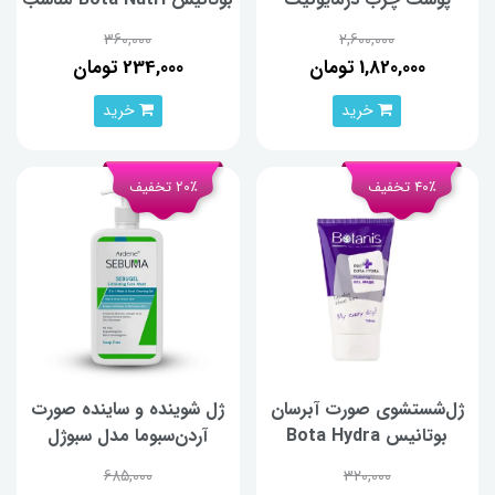
پوست خشک حجم 150
360,000
2,600,000
میلی‌لیتر
1,820,000 تومان
234,000 تومان
خرید
خرید
40٪ تخفیف
20٪ تخفیف
ژل‌شستشوی صورت آبرسان
ژل شوینده و ساینده صورت
بوتانیس Bota Hydra
آردن‌سبوما مدل سبوژل
مناسب انواع پوست حجم
SEBUGEL حجم 350
685,000
320,000
150 میلی‌لیتر
میلی‌لیتر