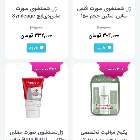
ژل شستشوی صورت اکنس
ژل شستشوی صورت
ساین اسکین حجم 150
ساین‌دی‌ایج Syndeage
میلی‌لیتر
حجم 150 میلی‌لیتر
415,000
380,000
304,000 تومان
332,000 تومان
خرید
خرید
30٪ تخفیف
35٪ تخفیف
پکیج مراقبت تخصصی
ژل‌شستشوی صورت مغذی
پوست چرب درمایونیک
بوتانیس Bota Nutri مناسب