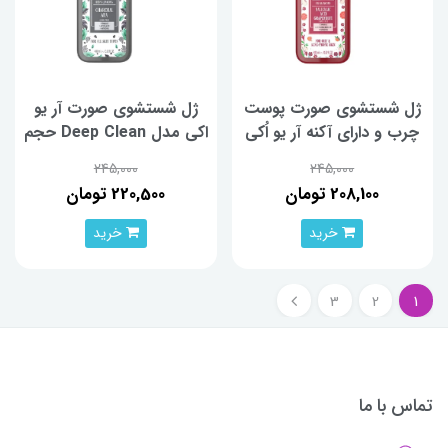
ژل شستشوی صورت پوست
ژل شستشوی صورت آر یو
چرب و دارای آکنه آر یو اُکی
اکی مدل Deep Clean حجم
مدل oil Balancing حجم
400 میلی لیتر
245,000
245,000
400 میلی لیتر
208,100 تومان
220,500 تومان
خرید
خرید
3
2
1
تماس با ما