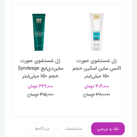
ن
ژل شستشوی صورت
ژل شستشوی صورت
پکی
الر
اکنس ساین اسکین حجم
ساین‌دی‌ایج Syndeage
پوس
150 میلی‌لیتر
حجم 150 میلی‌لیتر
304,000 تومان
332,000 تومان
380,000 تومان
415,000 تومان
نقد و بررسی
مشخصات
دیدگاه‌ها