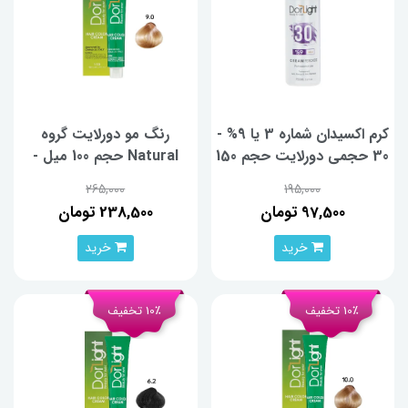
کرم اکسیدان شماره 3 یا 9% -
رنگ مو دورلایت گروه
30 حجمی دورلایت حجم 150
Natural حجم 100 میل -
میلی لیتر
شماره 9.0
265,000
195,000
97,500 تومان
238,500 تومان
خرید
خرید
10٪ تخفیف
10٪ تخفیف