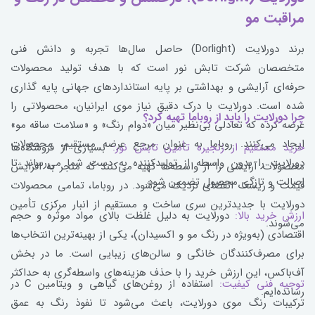
مراقبت مو
برند دورلایت (Dorlight) حاصل سال‌ها تجربه و دانش فنی
متخصصان شرکت تابش نور است که با هدف تولید محصولات
حرفه‌ای آرایشی و بهداشتی بر پایه استانداردهای جهانی پایه گذاری
شده است. دورلایت با درک دقیق نیاز موی ایرانیان، محصولاتی را
چرا دورلایت را باید از روباما تهیه کرد؟
عرضه کرده که تعادلی بی‌نظیر میان «دوام رنگ» و «سلامت ساقه مو»
ایجاد می‌کنند. روباما به عنوان مرجع عرضه مستقیم، محصولات
خرید مستقیم از زنجیره تأمین تابش نور:
بسیاری از فروشگاه‌ها
دورلایت را بدون واسطه از تولیدکننده به دست شما می‌رساند تا
محصولات آرایشی را از واسطه‌ها تهیه می‌کنند که منجر به افزایش
اصالت و تازگی محصول تضمین شود.
قیمت و ریسک انقضای نزدیک می‌شود. در روباما، تمامی محصولات
دورلایت با جدیدترین سری ساخت و مستقیم از انبار مرکزی تأمین
ارزش خرید بالا:
دورلایت به دلیل غلظت بالای مواد موثره و حجم
می‌شوند.
اقتصادی (به‌ویژه در رنگ مو و اکسیدان)، یکی از بهینه‌ترین انتخاب‌ها
برای مصرف‌کنندگان خانگی و سالن‌های زیبایی است. ما در بخش
آف‌باکس، این ارزش خرید را با حذف هزینه‌های واسطه‌گری به حداکثر
توجیه فنی کیفیت:
استفاده از روغن‌های گیاهی و ویتامین C در
رسانده‌ایم.
ترکیبات رنگ موی دورلایت، باعث می‌شود تا نفوذ رنگ به عمق