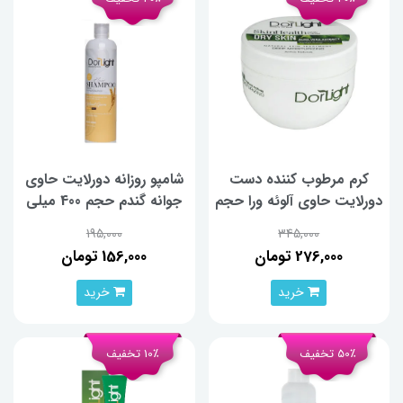
کرم مرطوب کننده دست
شامپو روزانه دورلایت حاوی
دورلایت حاوی آلوئه ورا حجم
جوانه گندم حجم 400 میلی
300 میلی لیتر
لیتر
195,000
345,000
276,000 تومان
156,000 تومان
خرید
خرید
50٪ تخفیف
10٪ تخفیف