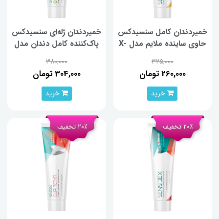
خمیردندان کامل سنسیدکس
خمیردندان ژله‌ای سنسیدکس
حاوی ساینده ملایم مدل X-
پاک‌کننده کامل دندان مدل
Tar وزن 130 گرم
Ortho Care وزن 100 گرم
380,000
325,000
260,000 تومان
304,000 تومان
خرید
خرید
20٪ تخفیف
20٪ تخفیف