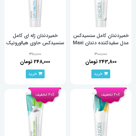
خمیردندان کامل سنسیدکس
خمیردندان ژله ای کامل
مدل سفیدکننده دندان Maxi
سنسیدکس حاوی هیالورونیک
White وزن 130 گرم
اسید مدل Dry Mouth وزن
310,000
300,000
100 گرم
243,800 تومان
248,000 تومان
خرید
خرید
20٪ تخفیف
20٪ تخفیف