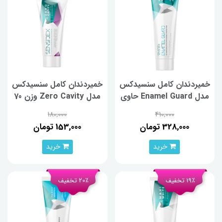
خمیردندان کامل سنسیدکس
خمیردندان کامل سنسیدکس
مدل Enamel Guard حاوی
مدل Zero Cavity وزن 70
هیدروکسی آپاتیت مخصوص
گرم
180,000
410,000
دندان‌های حساس وزن 100
328,000 تومان
153,000 تومان
گرم
خرید
خرید
19٪ تخفیف
20٪ تخفیف