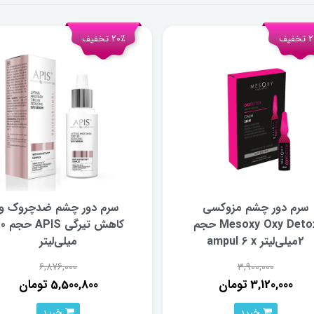
فیف
20٪ تخفیف
سرم دور چشم مزوکسی
سرم دور چشم ضدچروک و
Mesoxy Oxy Detox حجم
کاهش تیرگی
2میلی‌لیتر ampul 6 x
میلی‌لیتر
6,876,000
3,900,000
3,120,000 تومان
5,500,800 تومان
خرید
خرید