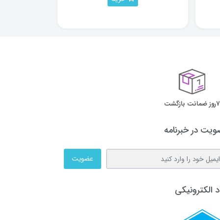
7روز ضمانت بازگشت
یت در خبرنامه
عضویت
د الکترونیکی