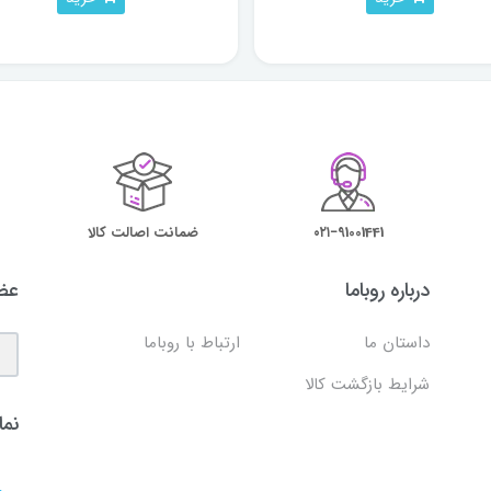
۰۲۱−91001441
ضمانت اصالت کالا
درباره روباما
عضو
داستان ما
ارتباط با روباما
شرایط بازگشت کالا
نما