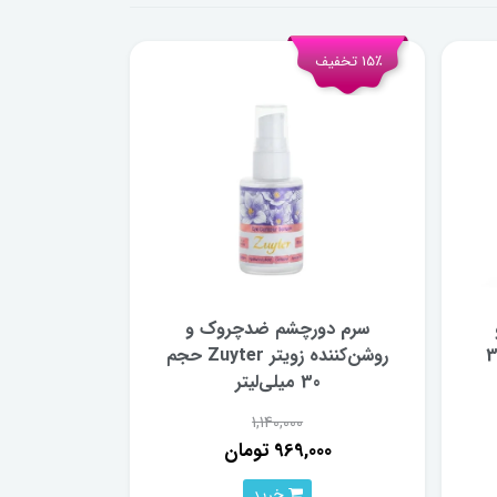
15٪ تخفیف
سرم دورچشم ضدچروک و
 APIS حجم 30
روشن‌کننده زویتر Zuyter حجم
30 میلی‌لیتر
1,140,000
969,000 تومان
خرید