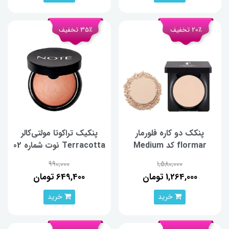
20٪ تخفیف
35٪ تخفیف
پنکک دو کاره فلورمار
پنكیک تراكوتا مولتی‌کالر
flormar کد Medium
Terracotta نوت شماره 02
caramel W005
990,000
1,580,000
1,264,000 تومان
649,400 تومان
خرید
خرید