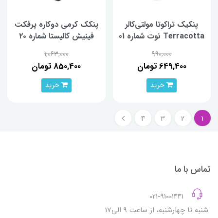
پنكیک تراكوتا مولتی‌کالر
پنکک کرمی دوکاره پرفکت
Terracotta نوت شماره 01
فینیش کالیستا شماره ۲۰
1,063,000
990,000
649,400 تومان
850,400 تومان
خرید
خرید
4
3
2
1
تماس با ما
021-91001441
شنبه تا چهارشنبه، از ساعت 9 الی17