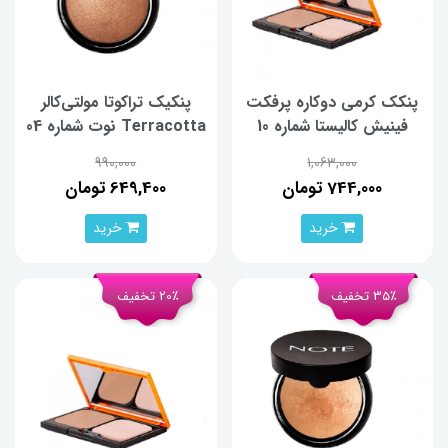
پنکک کرمی دوکاره پرفکت
پنكیک تراكوتا مولتی‌کالر
فینیش کالیستا شماره 10
Terracotta نوت شماره 04
990,000
1,063,000
744,000 تومان
649,400 تومان
خرید
خرید
35٪ تخفیف
20٪ تخفیف