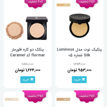
25٪ تخفیف
20٪ تخفیف
پنکیک نوت مدل Luminous
پنکک دو کاره فلورمار
Silk شماره 05
flormar کد Caramel
peach W007
1,580,000
1,254,000
953,000 تومان
1,264,000 تومان
خرید
خرید
25٪ تخفیف
35٪ تخفیف