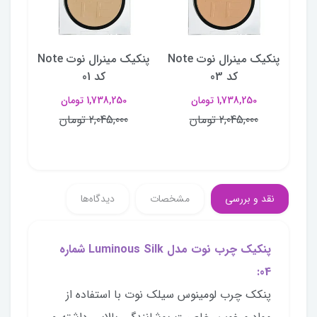
مینرال نوت Note
پنکیک مینرال نوت Note
پنکیک مینرال نوت Note
پن
کد 03
کد 01
1,738,250 تومان
1,738,250 تومان
2,045,000 تومان
2,045,000 تومان
نقد و بررسی
مشخصات
دیدگاه‌ها
پنکیک چرب نوت مدل Luminous Silk شماره
04:
پنکک چرب لومینوس سیلک نوت با استفاده از