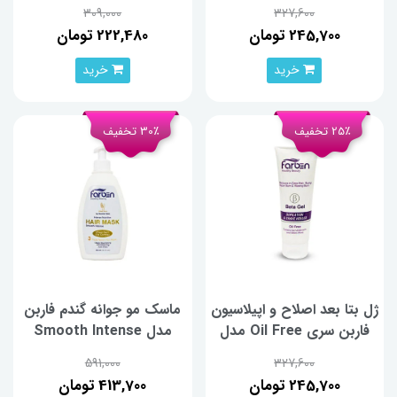
Moisture Rich مدل Beta
چای سبز حجم 200 میلی لیتر
309,000
327,600
حجم 75 میلی لیتر
245,700 تومان
222,480 تومان
خرید
خرید
25٪ تخفیف
30٪ تخفیف
ژل بتا بعد اصلاح و اپیلاسیون
ماسک مو جوانه گندم فاربن
فاربن سری Oil Free مدل
مدل Smooth Intense
Beta حجم 75 میلی لیتر
حجم 400 میلی لیتر
591,000
327,600
245,700 تومان
413,700 تومان