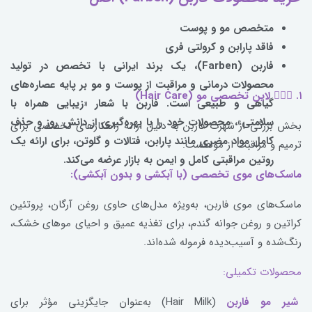
متخصص مو و پوست
فاقد پارابن و کرولتی فری
فاربن (Farben)، یک برند ایرانی با تخصص در تولید
محصولات درمانی و مراقبت از پوست و مو بر پایه عصاره‌های
۱. 💇🏻‍♀️ لاین تخصصی مو (Hair Care)
گیاهی و طبیعی است. فاربن با شعار «زیبایی همراه با
سلامتی»، محصولات خود را با بهره‌گیری از دانش روز و حذف
بخش بزرگی از شهرت فاربن به دلیل ارائه راهکارهای تخصصی برای
کامل مواد مضری مانند پارابن، فتالات و گلوتن، برای ارائه یک
ترمیم و مراقبت از موهاست:
روتین مراقبتی کامل و ایمن به بازار عرضه می‌کند.
ماسک‌های موی تخصصی (با آبکشی و بدون آبکشی):
ماسک‌های موی فاربن، به‌ویژه مدل‌های حاوی روغن آرگان، پروتئین
کراتین و روغن جوانه گندم، برای تغذیه عمیق و احیای موهای خشک،
رنگ‌شده و آسیب‌دیده فرموله شده‌اند.
محصولات تکمیلی:
شیر مو فاربن
(Hair Milk) به‌عنوان جایگزینی مؤثر برای