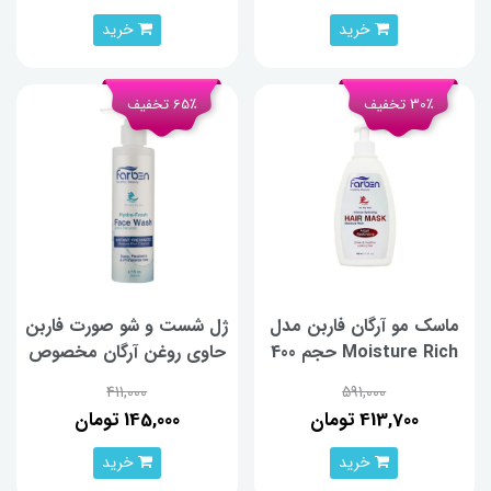
خرید
خرید
30٪ تخفیف
65٪ تخفیف
ماسک مو آرگان فاربن مدل
ژل شست و شو صورت فاربن
Moisture Rich حجم 400
حاوی روغن آرگان مخصوص
میلی لیتر
پوست های خشک و معمولی
411,000
591,000
حجم 200 میلی لیتر
413,700 تومان
145,000 تومان
خرید
خرید