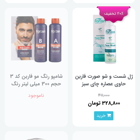
20٪ تخفیف
ژل شست و شو صورت فاربن
شامپو رنگ مو فاربن کد 3
حاوی عصاره چای سبز
حجم 300 میلی لیتر رنگ
مخصوص پوست های چرب
قهوه ای
ناموجود
411,000
حجم 200 میلی لیتر
328,800 تومان
خرید