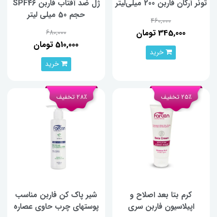
تونر آرگان فاربن 200 میلی‌لیتر
ژل ضد آفتاب فاربن SPF46
حجم 50 میلی لیتر
460,000
345,000 تومان
680,000
510,000 تومان
خرید
خرید
25٪ تخفیف
28٪ تخفیف
کرم بتا بعد اصلاح و
شیر پاک کن فاربن مناسب
اپیلاسیون فاربن سری
پوستهای چرب حاوی عصاره