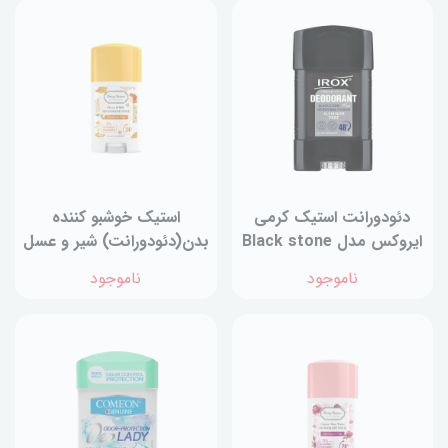
دئودورانت استیک کرمی
استیک خوشبو کننده
ایروکس مدل Black stone
بدن(دئودورانت) شیر و عسل
حجم 75 میلی‌لیتر
دیپ سنس
ناموجود
ناموجود