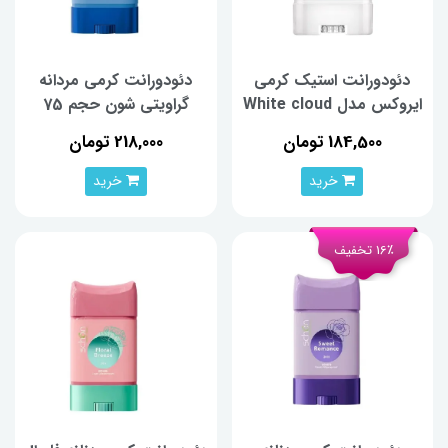
دئودورانت استیک کرمی
‫دئودورانت کرمی مردانه
ایروکس مدل White cloud
گراویتی شون حجم 75
حجم 75 میلی‌لیتر
میلی‌لیتر
184,500 تومان
218,000 تومان
خرید
خرید
16٪ تخفیف