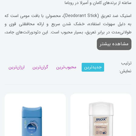
ساعته از برندهای کامان و آمبرلا در روباما
استیک ضد تعریق (Deodorant Stick)، محصولی با بافت مومی است که
به دلیل سهولت استفاده، خشک شدن سریع و ارائه محافظتی قوی و
طولانی‌مدت در برابر تعریق، بسیار محبوب است. این دئودورانت‌های جامد،
یک لایه محافظتی مؤثر ایجاد کرده و حس خشکی و طراوت را در طول روز
مشاهده بیشتر
تضمین می‌کنند. در دسته بندی تخصصی استیک ضد تعریق روباما،
مجموعه‌ای کامل از بهترین و مؤثرترین دئودورانت‌های جامد اورجینال
ترتیب
گردآوری شده است. برای خرید استیک ضد تعریق مناسب، می‌توانید
جدیدترین
محبوب‌ترین
گران‌ترین
ارزان‌ترین
نمایش:
محصولات پرفروش و باکیفیت برندهایی چون کامان (ComeOn) و آمبرلا
(Umbrella) را که به دلیل فرمولاسیون‌های بدون الکل و محافظت ۲۴ ساعته
شناخته شده‌اند، انتخاب کنید. با تضمین اصالت کالا و ارائه محصولات
تخصصی با بهترین قیمت، همین حالا استیک ضد تعریق مورد نیاز خود را از
روباما تهیه کنید.