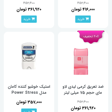
452,400
452,400
416,000 تومان
361,920 تومان
خرید
خرید
20٪ تخفیف
ضد تعریق کرمی لیدی لاو
استیک خوشبو کننده کامان
مای حجم 75 میلی لیتر
مدل Power Stress
Clinical حجم 50 میلی‌لیتر
357,000 تومان
452,400
361,920 تومان
خرید