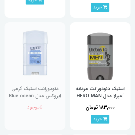
خرید
استیک دئودورانت‌ مردانه
دئودورانت استیک کرمی
آمبرلا مدل HERO MAN
ایروکس مدل Blue ocean
هیرومن 75 ميلی‌لیتر
حجم 75 میلی‌لیتر
183,000 تومان
ناموجود
خرید