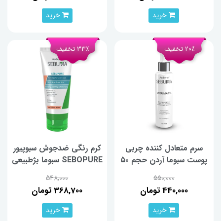
خرید
خرید
20٪ تخفیف
33٪ تخفیف
سرم متعادل کننده چربی
کرم رنگی ضدجوش سبوپیور
پوست سبوما آردن حجم ۵۰
SEBOPURE سبوما بژطبیعی
میلی لیتر
حجم 30 میلی‌لیتر
548,000
550,000
440,000 تومان
368,700 تومان
خرید
خرید