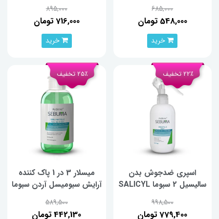
SEBUGEL حجم 350
Azelin 40 آردن‌سبوما حجم
895,000
685,000
میلی‌لیتر
30 میلی‌لیتر
548,000 تومان
716,000 تومان
خرید
خرید
22٪ تخفیف
25٪ تخفیف
اسپری ضدجوش بدن
میسلار 3 در 1 پاک کننده
سالیسیل 2 سبوما SALICYL
آرایش سبومیسل آردن سبوما
2 BODY حجم 250 میلی‌لیتر
500 میلی لیتر
589,500
998,500
779,400 تومان
442,130 تومان