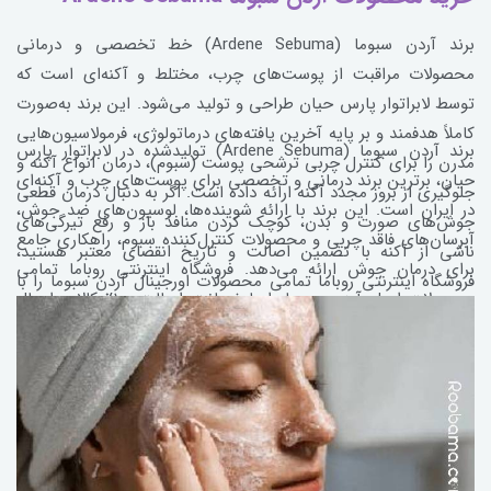
برند آردن سبوما (Ardene Sebuma) خط تخصصی و درمانی
محصولات مراقبت از پوست‌های چرب، مختلط و آکنه‌ای است که
توسط لابراتوار پارس حیان طراحی و تولید می‌شود. این برند به‌صورت
کاملاً هدفمند و بر پایه آخرین یافته‌های درماتولوژی، فرمولاسیون‌هایی
برند آردن سبوما (Ardene Sebuma) تولیدشده در لابراتوار پارس
مدرن را برای کنترل چربی ترشحی پوست (سبوم)، درمان انواع آکنه و
حیان، برترین برند درمانی و تخصصی برای پوست‌های چرب و آکنه‌ای
جلوگیری از بروز مجدد آکنه ارائه داده است. اگر به دنبال درمان قطعی
در ایران است. این برند با ارائه‌ شوینده‌ها، لوسیون‌های ضد جوش،
جوش‌های صورت و بدن، کوچک کردن منافذ باز و رفع تیرگی‌های
آبرسان‌های فاقد چربی و محصولات کنترل‌کننده سبوم، راهکاری جامع
ناشی از آکنه با تضمین اصالت و تاریخ انقضای معتبر هستید،
برای درمان جوش ارائه می‌دهد. فروشگاه اینترنتی روباما تمامی
فروشگاه اینترنتی روباما تمامی محصولات اورجینال آردن سبوما را با
محصولات اصل آردن سبوما را با ضمانت اصالت ۱۰۰٪ کالا و ارسال
بهترین قیمت عرضه می‌کند.
سریع عرضه می‌کند.