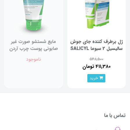
ژل برطرف کننده جای جوش
مایع شستشو صورت غیر
سالیسیل 2 سبوما SALICYL
صابونی پوست چرب آردن
2 حجم 20 گرم
مدل Liquipain حجم 150
ناموجود
548,500
میلی‌لیتر
411,380 تومان
خرید
تماس با ما