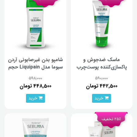
ماسک ضدجوش و
شامپو بدن غیرصابونی آردن
پاکسازی‌کننده پوست‌چرب
سبوما مدل Liquipain حجم
آردن‌سبوما حجم 75 میلی‌لیتر
250 میلی‌لیتر
598,000
590,000
442,500 تومان
448,500 تومان
خرید
خرید
25٪ تخفیف