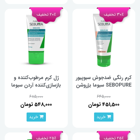
30٪ تخفیف
20٪ تخفیف
کرم رنگی ضدجوش سبوپیور
ژل کرم مرطوب‌کننده و
SEBOPURE سبوما بژروشن
بازسازی‌کننده آردن سبوما
حجم 30 میلی‌لیتر
مناسب پوستهای چرب و
685,000
645,000
آسیب‌دیده حجم 40 گرم
451,500 تومان
548,000 تومان
خرید
خرید
25٪ تخفیف
25٪ تخفیف