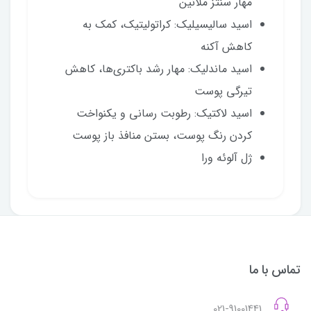
مهار سنتز ملانین
اسید سالیسیلیک: کراتولیتیک، کمک به
کاهش آکنه
اسید ماندلیک: مهار رشد باکتری‌ها، کاهش
تیرگی پوست
اسید لاکتیک: رطوبت رسانی و یکنواخت
کردن رنگ پوست، بستن منافذ باز پوست
ژل آلوئه ورا
تماس با ما
021-91001441