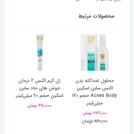
محصولات مرتبط
ک و
محلول ضدآکنه بدن
ژل کرم اکنس 2 درمان
پکی
ده APIS مدل
اکنس ساین اسکین
جوش های حاد ساین
پوس
Acne-Stop حجم 50
Acnes Body حجم 120
اسکین حجم 20 میلی‌لیتر
میلی‌لیتر
380,000 تومان
672,000 تومان
840,000 تومان