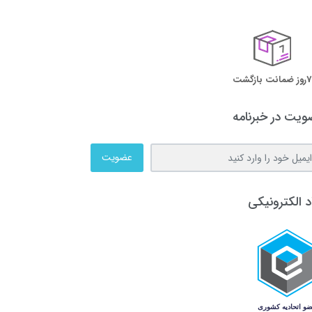
7روز ضمانت بازگشت
یت در خبرنامه
عضویت
د الکترونیکی