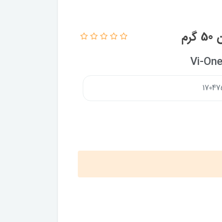
رم
Vi-On