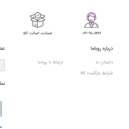
۰۲۱−91001441
ضمانت اصالت کالا
درباره روباما
عضو
داستان ما
ارتباط با روباما
شرایط بازگشت کالا
نما