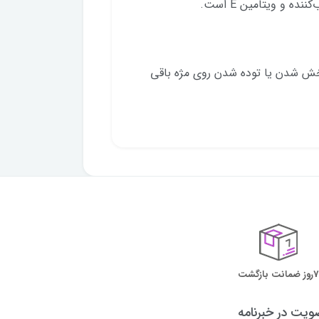
ه و ویتامین E است.
 پخش شدن یا توده شدن روی مژه باقی
7روز ضمانت بازگشت
یت در خبرنامه