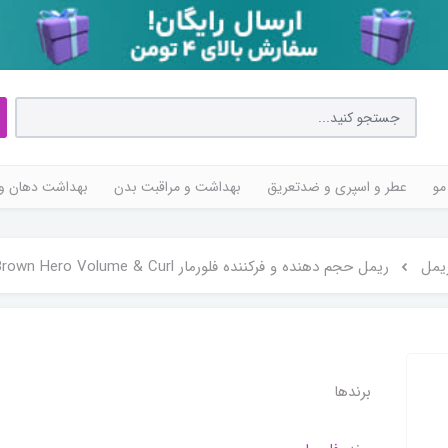
مو
عطر و اسپری و ضدتعریق
بهداشت و مراقبت بدن
بهداشت دهان و 
یمل
ریمل حجم دهنده و فرکننده فلورمار Flormar 001 Brown Hero Volume & Curl حجم 10 میلی لیتر
برندها