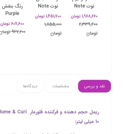
نوت Note
نوت Note
رنگ بنفش
1,387,330
Purple
1,988,660 تومان
1,451,700 تومان
تومان
607,600 تومان
1,855,000
2,339,600
1,734,160
927,200 تومان
تومان
تومان
تومان
نقد و بررسی
مشخصات
دیدگاه‌ها
10 میلی لیتر: