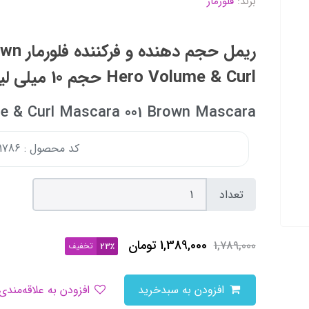
برند:
فلورمار
ریمل حجم
Hero Volume & Curl حجم 10 میلی لیتر
e & Curl Mascara 001 Brown Mascara
کد محصول : 179001786
تعداد
1,389,000
تومان
1,789,000
تخفیف
23٪
افزودن به سبدخرید
افزودن به علاقه‌مندی