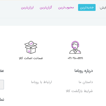
جدیدترین
محبوب‌ترین
گران‌ترین
ارزان‌ترین
ایش:
۰۲۱−91001441
ضمانت اصالت کالا
درباره روباما
عضو
داستان ما
ارتباط با روباما
شرایط بازگشت کالا
نما