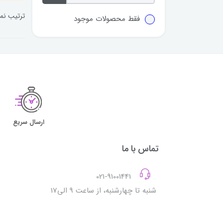
ترتیب نم
فقط محصولات موجود
ارسال سریع
تماس با ما
021-91001441
شنبه تا چهارشنبه، از ساعت 9 الی17