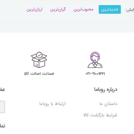
جدیدترین
محبوب‌ترین
گران‌ترین
ارزان‌ترین
ایش:
۰۲۱−91001441
ضمانت اصالت کالا
درباره روباما
عضو
داستان ما
ارتباط با روباما
شرایط بازگشت کالا
نما