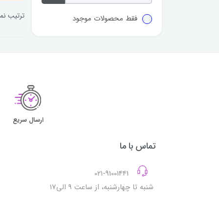
ترتیب نم
فقط محصولات موجود
ارسال سریع
تماس با ما
021-91001441
شنبه تا چهارشنبه، از ساعت 9 الی17