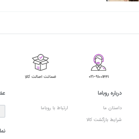
۰۲۱−91001441
ضمانت اصالت کالا
درباره روباما
عضو
داستان ما
ارتباط با روباما
شرایط بازگشت کالا
نما