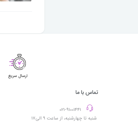
ارسال سریع
تماس با ما
021-91001441
شنبه تا چهارشنبه، از ساعت 9 الی17