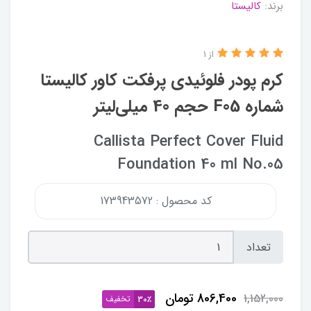
برند:
کالیستا
از 1
کرم پودر فلوئیدی پرفکت کاور کالیستا
شماره F05 حجم 40 میلی‌لیتر
Callista Perfect Cover Fluid
Foundation 40 ml No.05
کد محصول : 173943572
تعداد
806,400
تومان
1,152,000
تخفیف
30٪