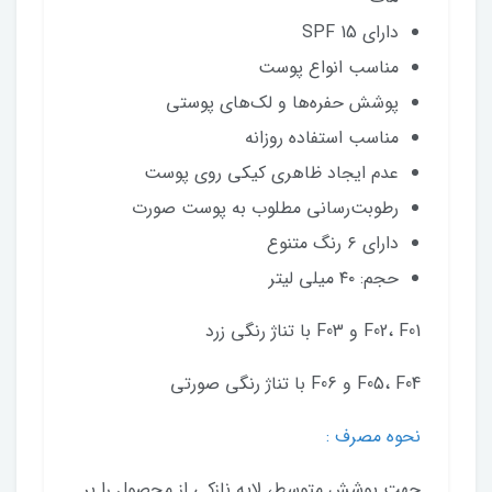
دارای SPF 15
مناسب انواع پوست
پوشش حفره‌ها و لک‌های پوستی
مناسب استفاده روزانه
عدم ایجاد ظاهری کیکی روی پوست
رطوبت‌رسانی مطلوب به پوست صورت
دارای ۶ رنگ متنوع
حجم: ۴۰ میلی لیتر
F02، F01 و F03 با تناژ رنگی زرد
F05، F04 و F06 با تناژ رنگی صورتی
نحوه مصرف :
جهت پوشش متوسط، لایه نازکی از محصول را بر