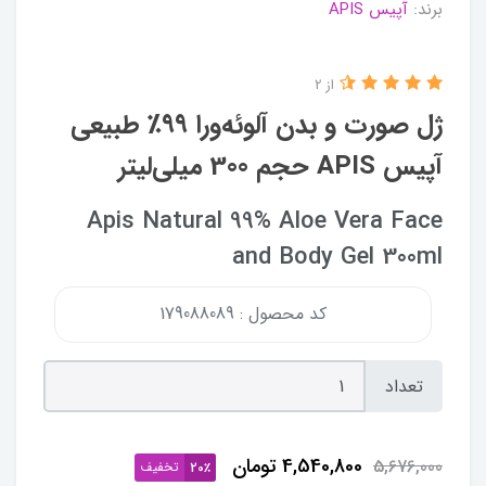
برند:
آپیس APIS
از 2
ژل صورت و بدن آلوئه‌ورا ۹۹٪ طبیعی
آپیس APIS حجم 300 میلی‌لیتر
Apis Natural 99% Aloe Vera Face
and Body Gel 300ml
کد محصول : 179088089
تعداد
4,540,800
تومان
5,676,000
تخفیف
20٪