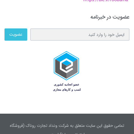
https://ble.ir/roobama
عضویت در خبرنامه
عضویت
تمامی حقوق این سایت متعلق به شرکت ونداد تجارت روناک (فروشگاه