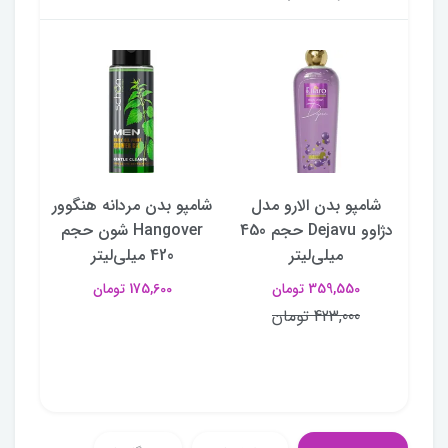
ل
شامپو بدن الارو مدل
شامپو بدن مردانه هنگوور
شامپ
Madm
دژاوو Dejavu حجم 450
Hangover شون حجم
میلی‌لیتر
420 میلی‌لیتر
359,550 تومان
175,600 تومان
423,000 تومان