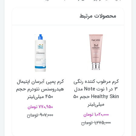
محصولات مرتبط
سی
کرم مرطوب کننده رنگی
کرم پمپی آبرسان اپتیمال
ژل ص
Mes
3 در 1 نوت Note مدل
هیدروسنس نئودرم حجم
Healthy Skin حجم 50
450 میلی‌لیتر
حجم 
میلی‌لیتر
770,950 تومان
1,020,000 تومان
907,000 تومان
1,275,000 تومان