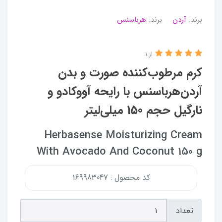
برند:
آردن
برند:
هرباسنس
از 1
كرم مرطوب‌كننده صورت و بدن
آردن‌هرباسنس با رايحه آووكادو و
نارگيل حجم 150 ميلی‌لیتر
Herbasense Moisturizing Cream
With Avocado And Coconut 150 g
کد محصول : 169983047
تعداد