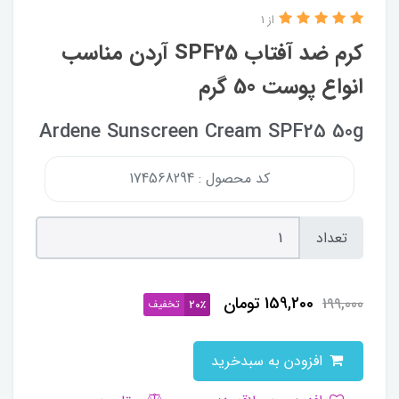
از 1
کرم ضد آفتاب SPF25 آردن مناسب
انواع پوست 50 گرم
Ardene Sunscreen Cream SPF25 50g
کد محصول : 174568294
تعداد
159,200
تومان
199,000
تخفیف
20٪
افزودن به سبدخرید