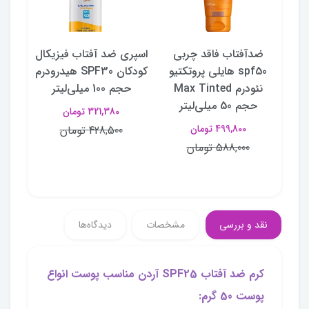
تیو
ضدآفتاب فاقد چربی
اسپری ضد آفتاب فیزیکال
کرم
 Max
spf50 هایلی پروتکتیو
کودکان SPF30 هیدرودرم
فاقد
وست
نئودرم Max Tinted
حجم 100 میلی‌لیتر
حجم 50 میلی‌لیتر
321,380 تومان
499,800 تومان
428,500 تومان
588,000 تومان
نقد و بررسی
مشخصات
دیدگاه‌ها
کرم ضد آفتاب SPF25 آردن مناسب پوست انواع
پوست 50 گرم: