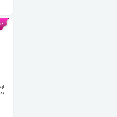
30٪ تخ
لو