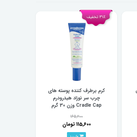
31٪ تخفیف
کرم برطرف کننده پوسته های
چرب سر نوزاد هیدرودرم
Cradle Cap وزن 30 گرم
165,200
115,600 تومان
خرید