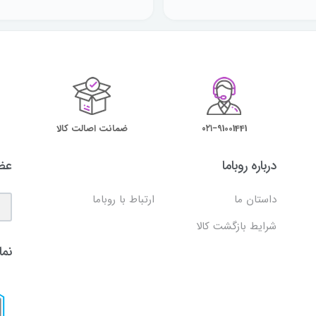
۰۲۱−91001441
ضمانت اصالت کالا
درباره روباما
عضو
داستان ما
ارتباط با روباما
شرایط بازگشت کالا
نما