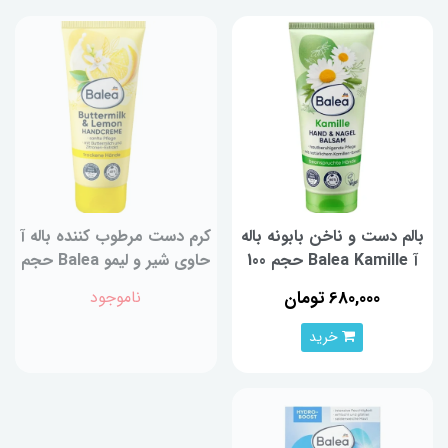
بالم دست و ناخن بابونه باله
کرم دست مرطوب کننده باله آ
آ Balea Kamille حجم 100
حاوی شیر و لیمو Balea حجم
میلی‌لیتر
100 میلی‌لیتر
680,000 تومان
ناموجود
خرید