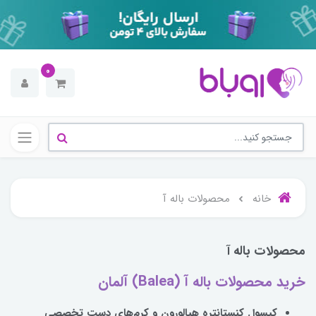
0
خانه
محصولات باله آ
محصولات باله آ
خرید محصولات باله آ (Balea) آلمان
کپسول کنستانتره هیالورون و کرم‌های دست تخصصی