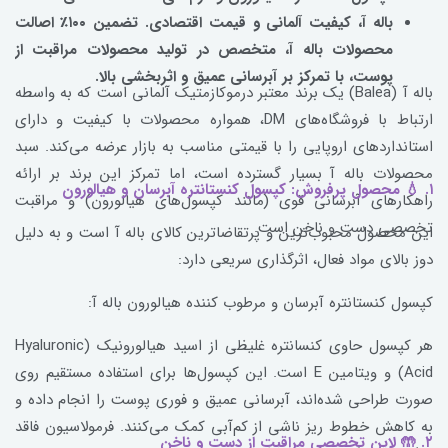
باله آ، کیفیت آلمانی و قیمت اقتصادی. تضمین ۱۰۰٪ اصالت
محصولات باله آ، متخصص در تولید محصولات مراقبت از
پوست، با تمرکز بر آبرسانی عمیق و اثربخشی بالا.
باله آ (Balea) یک برند معتبر درموکازمتیک آلمانی است که به واسطه
ارتباط با فروشگاه‌های DM، همواره محصولات با کیفیت و دارای
استانداردهای اروپایی را با قیمتی مناسب به بازار عرضه می‌کند. سبد
محصولات باله آ بسیار گسترده است، اما تمرکز این برند بر ارائه
۱. 💧 محصول پرفروش: کپسول کنستانتره آبرسان و هیالورون
راهکارهای آبرسانی قوی (مانند کپسول‌های هیالورون) و مراقبت
تخصصی دست و ناخن است.
این محصول محبوب‌ترین و پرتقاضاترین کالای باله آ است و به دلیل
دوز بالای مواد فعال، اثرگذاری سریعی دارد:
کپسول کنستانتره آبرسان و مرطوب کننده هیالورون باله آ:
هر کپسول حاوی کنسانتره غلیظی از اسید هیالورونیک (Hyaluronic
Acid) و ویتامین E است. این کپسول‌ها برای استفاده مستقیم روی
صورت طراحی شده‌اند، آبرسانی عمیق و فوری پوست را انجام داده و
به کاهش خطوط ریز ناشی از کم‌آبی کمک می‌کنند. فرمولاسیون فاقد
۲. 🤲 لاین تخصصی مراقبت از دست و ناخن