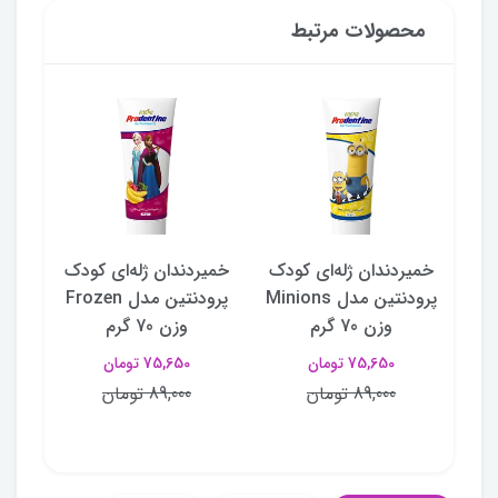
محصولات مرتبط
ودک
خمیردندان ژله‌ای کودک
خمیردندان ژله‌ای کودک
خ
 Sofia
پرودنتین مدل Minions
پرودنتین مدل Frozen
کف
وزن 70 گرم
وزن 70 گرم
حجم 
75,650 تومان
75,650 تومان
89,000 تومان
89,000 تومان