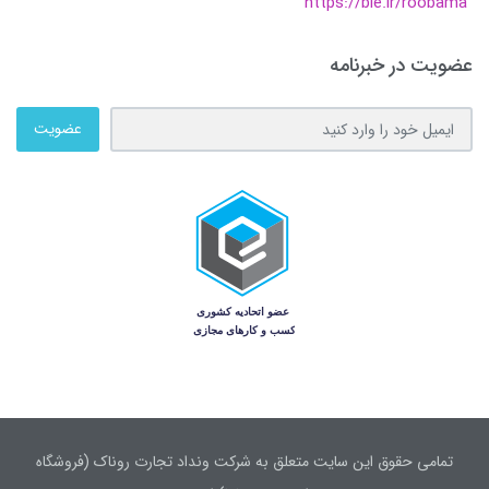
https://ble.ir/roobama
عضویت در خبرنامه
عضویت
تمامی حقوق این سایت متعلق به شرکت ونداد تجارت روناک (فروشگاه