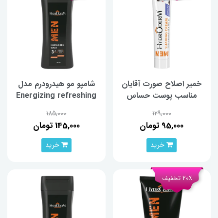
خمیر اصلاح صورت آقایان
شامپو مو هیدرودرم مدل
مناسب پوست حساس
Energizing refreshing
هیدرودرم 100 گرم
حجم 300 میلی لیتر
185,000
129,000
95,000 تومان
145,000 تومان
خرید
خرید
20٪ تخفیف