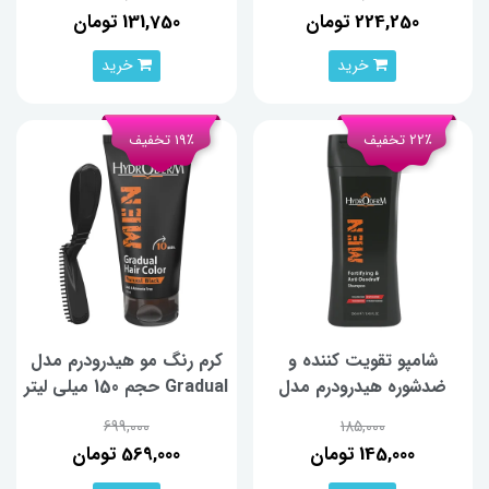
224,250 تومان
131,750 تومان
خرید
خرید
22٪ تخفیف
19٪ تخفیف
شامپو تقویت کننده و
کرم رنگ مو هیدرودرم مدل
ضدشوره هیدرودرم مدل
Gradual حجم 150 میلی لیتر
Fortifying and Anti-
رنگ مشکی
699,000
185,000
Dandruff حجم 250 میلی
145,000 تومان
569,000 تومان
لیتر