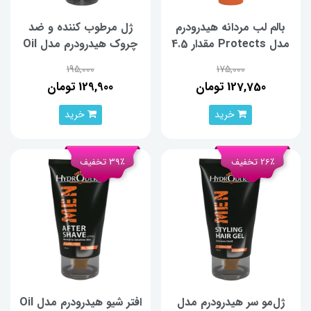
بالم لب مردانه هیدرودرم
ژل مرطوب کننده و ضد
مدل Protects مقدار 4.5
چروک هیدرودرم مدل Oil
گرم
Free مقدار 50 گرم
195,000
175,000
127,750 تومان
129,900 تومان
خرید
خرید
26٪ تخفیف
39٪ تخفیف
ژل‌مو سر هیدرودرم مدل
افتر شیو هیدرودرم مدل Oil