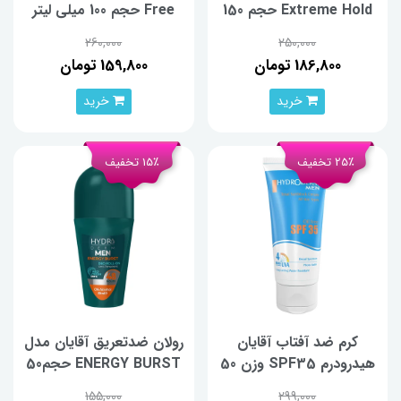
Extreme Hold حجم 150
Free حجم 100 میلی لیتر
میلی‌لیتر
260,000
250,000
186,800 تومان
159,800 تومان
خرید
خرید
25٪ تخفیف
15٪ تخفیف
کرم ضد آفتاب آقایان
رولان ضدتعریق آقایان مدل
هیدرودرم SPF35 وزن 50
ENERGY BURST حجم50
گرم
میلی‌لیتر
155,000
299,000