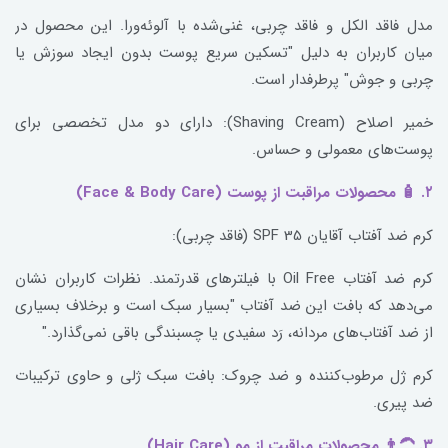
مدل فاقد الکل و فاقد چربی، غنی‌شده با آلوئه‌ورا. این محصول در
میان کاربران به دلیل "تسکین سریع پوست بدون ایجاد سوزش یا
چربی و جوش" پرطرفدار است.
خمیر اصلاح (Shaving Cream): دارای دو مدل تخصصی برای
پوست‌های معمولی و حساس.
۲. 🧴 محصولات مراقبت از پوست (Face & Body Care)
کرم ضد آفتاب آقایان SPF 35 (فاقد چربی):
کرم ضد آفتاب Oil Free با فیلترهای قدرتمند. نظرات کاربران نشان
می‌دهد که بافت این ضد آفتاب "بسیار سبک است و برخلاف بسیاری
از ضد آفتاب‌های مردانه، رَد سفیدی یا چسبندگی باقی نمی‌گذارد."
کرم ژل مرطوب‌کننده و ضد چروک: بافت سبک ژلی و حاوی ترکیبات
ضد پیری.
۳. 👨‍🦱 محصولات مراقبت از مو (Hair Care)