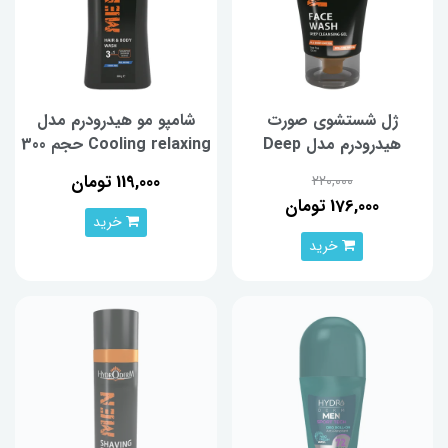
ژل شستشوی صورت
شامپو مو هیدرودرم مدل
هیدرودرم مدل Deep
Cooling relaxing حجم 300
Cleansing Gel حجم 150
میلی لیتر
119,000 تومان
220,000
میلی لیتر
176,000 تومان
خرید
خرید