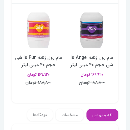
Is Secre
مام رول زنانه Is Angel
مام رول زنانه Is Fun شی
رو
شی حجم 40 میلی لیتر
حجم 40 میلی لیتر
تعریق
حج
169,920 تومان
169,920 تومان
188,800 تومان
188,800 تومان
نقد و بررسی
مشخصات
دیدگاه‌ها