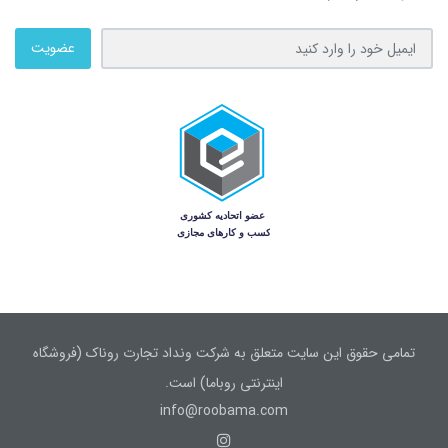
عضویت
تمامی حقوق این سایت متعلق به شرکت ونداد تجارت روناک (فروشگاه
اینترنتی روباما) است.
info@roobama.com