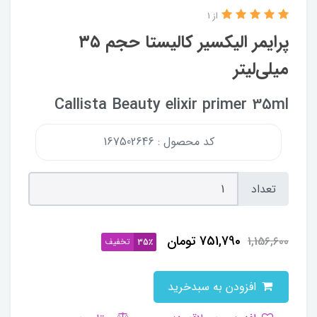
از 1
پرایمر الیکسیر کالیستا حجم ۳۵
میلی‌لیتر
Callista Beauty elixir primer 35ml
کد محصول : 167502646
تعداد
751,790
تومان
1,156,600
تخفیف
35٪
افزودن به سبدخرید