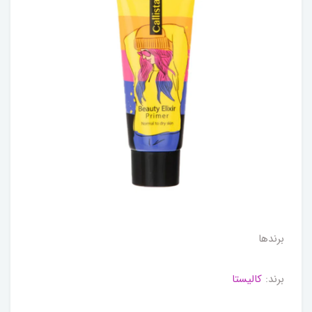
برندها
برند:
کالیستا