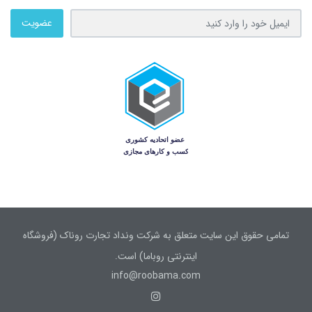
عضویت
تمامی حقوق این سایت متعلق به شرکت ونداد تجارت روناک (فروشگاه
اینترنتی روباما) است.
info@roobama.com