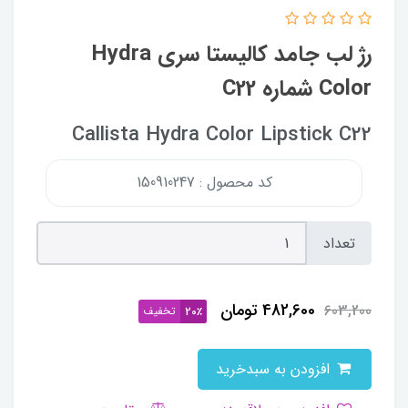
رژ لب جامد کالیستا سری Hydra
Color شماره C22
Callista Hydra Color Lipstick C22
کد محصول : 150910247
تعداد
482,600
تومان
603,200
تخفیف
20٪
افزودن به سبدخرید