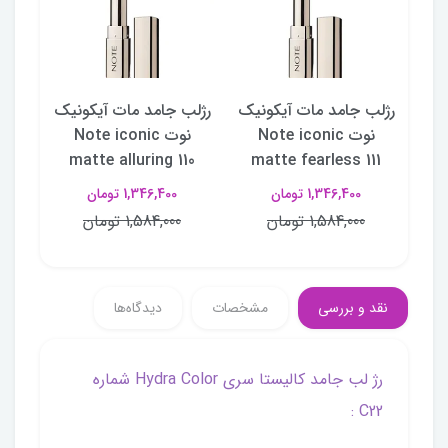
نیک
رژلب جامد مات آیکونیک
رژلب جامد مات آیکونیک
رژلب
N
نوت Note iconic
نوت Note iconic
109
matte alluring 110
matte fearless 111
ma
1,346,400 تومان
1,346,400 تومان
1,584,000 تومان
1,584,000 تومان
نقد و بررسی
مشخصات
دیدگاه‌ها
رژ لب جامد کالیستا سری Hydra Color شماره
C22 :