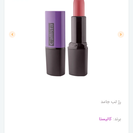
رژ لب جامد
برند:
کالیستا