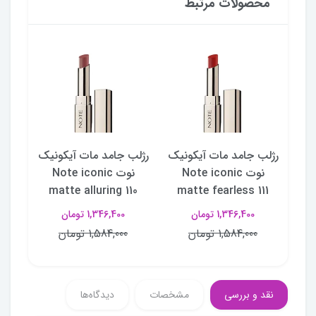
محصولات مرتبط
نیک
رژلب جامد مات آیکونیک
رژلب جامد مات آیکونیک
رژلب
N
نوت Note iconic
نوت Note iconic
109
matte alluring 110
matte fearless 111
ma
1,346,400 تومان
1,346,400 تومان
1,584,000 تومان
1,584,000 تومان
نقد و بررسی
مشخصات
دیدگاه‌ها