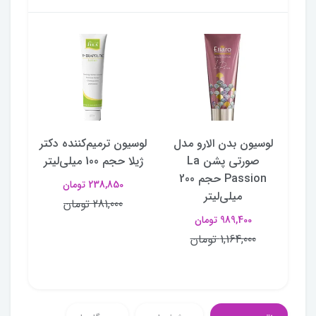
دل
لوسیون بدن الارو مدل
لوسیون ترمیم‌کننده دکتر
لوسی
پلرژ Le Plaisir حجم
صورتی پشن La
ژیلا حجم 100 میلی‌لیتر
سای
Passion حجم 200
حجم 
238,850 تومان
میلی‌لیتر
281,000 تومان
989,400 تومان
1,164,000 تومان