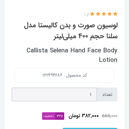
از 1
لوسیون صورت و بدن کالیستا مدل
سلنا حجم 400 میلی‌لیتر
Callista Selena Hand Face Body
Lotion
کد محصول : 162494286
تعداد
382,000
تومان
555,000
تخفیف
32٪