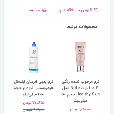
افزودن به علاقه‌مندی
مقایسه
محصولات مرتبط
سی
کرم مرطوب کننده رنگی
کرم پمپی آبرسان اپتیمال
ژل ص
Mes
3 در 1 نوت Note مدل
هیدروسنس نئودرم حجم
Healthy Skin حجم 50
450 میلی‌لیتر
حجم 
میلی‌لیتر
770,950 تومان
1,020,000 تومان
907,000 تومان