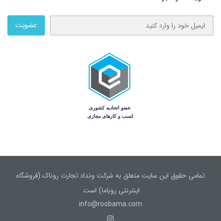
عضویت
تمامی حقوق این سایت متعلق به شرکت ونداد تجارت روناک (فروشگاه
اینترنتی روباما) است.
info@roobama.com