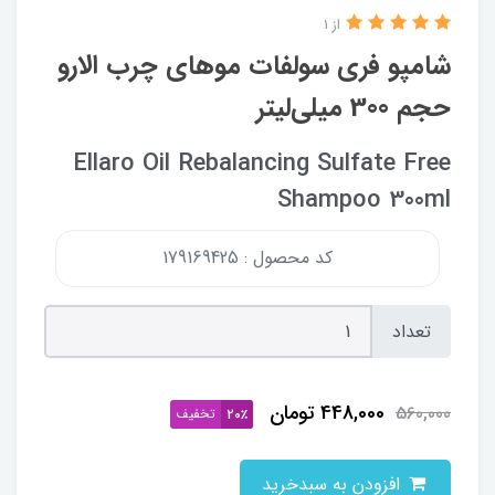
از 1
شامپو فری سولفات مو‌های چرب الارو
حجم 300 میلی‌لیتر
Ellaro Oil Rebalancing Sulfate Free
Shampoo 300ml
کد محصول : 179169425
تعداد
448,000
تومان
560,000
تخفیف
20٪
افزودن به سبدخرید