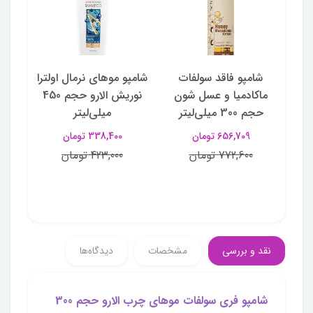
نگا
شامپو فاقد سولفات
شامپو موهای نرمال اولترا
شا
ولی
ماکادمیا و عسل شون
نوریش الارو حجم 450
مو
حجم 300 میلی‌لیتر
میلی‌لیتر
656,709 تومان
338,400 تومان
772,600 تومان
423,000 تومان
نقد و بررسی
مشخصات
دیدگاه‌ها
شامپو فری سولفات مو‌های چرب الارو حجم 300