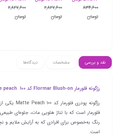
249,000 تومان
2,827,600
2,827,600
834,600
367,600
تومان
تومان
تومان
تومان
نقد و بررسی
مشخصات
دیدگاه‌ها
رژگونه فلورمار Flormar Blush-on کد 100 Matte peach:
فلورمار است که با تناژ هلویی مات، جلوه‌ای طبیع
رنگ به‌خصوص برای افرادی که به آرایش ملایم و نچر
است.