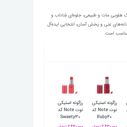
ی فلورمار Blush-On کد 100 Matte Peach با رنگ هلویی مات و طبیعی، جلوه‌ای شاداب و
دانه‌های غنی و پخش آسان، انتخابی ایده‌آل
 مناسب است.
رژگونه استیکی
رژگونه استیکی
رژگونه فلورمار
رژگونه فل
د
نوت Note کد
نوت Note کد
Flormar
ormar
Ruby40
Sweety30
Blush-on کد
arkle
101 Coral
2,430,000 تومان
2,430,000 تومان