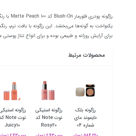
رژگونه پودر
یکنواخت به گونه‌ها می‌بخشد. این رژگونه با بافت نرم، رنگ
برای آرایش روزانه و طبیعی بوده و برای انواع تناژ پوستی
محصولات مرتبط
رژگونه مایع
رژگونه بلک
رژگونه استیکی
رژگونه استیکی
رزی گلو
دایموند مای
نوت Note کد
نوت Note ک
کالیستا شماره
شماره 04
Rosy20
Juicy10
30
584,220 تومان
2,430,000 تومان
2,430,000 تومان