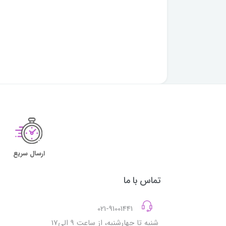
ارسال سریع
تماس با ما
021-91001441
شنبه تا چهارشنبه، از ساعت 9 الی17