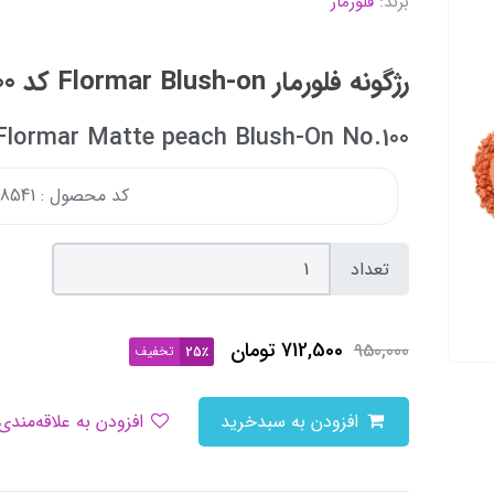
برند:
فلورمار
رژگونه فلورمار Flormar Blush-on کد 100 Matte peach
Flormar Matte peach Blush-On No.100
کد محصول : 178088541
تعداد
712,500
تومان
950,000
تخفیف
25٪
افزودن به سبدخرید
افزودن به علاقه‌مندی