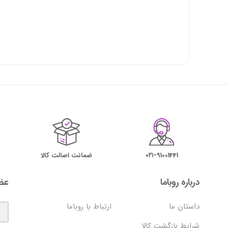
۰۲۱−91001441
ضمانت اصالت کالا
درباره روباما
عضو
داستان ما
ارتباط با روباما
شرایط بازگشت کالا