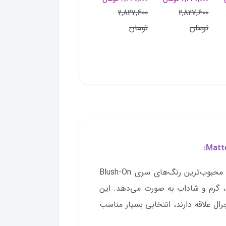
ose
712,500 تومان
2,827,600
2,827,600
712,500 تومان
950,000 تومان
تومان
تومان
950,000 تومان
رژگونه پودری فلورمار کد 100 Matte Peach یکی از محبوب‌ترین رنگ‌های سری Blush-On
ی، گرم و شاداب به صورت می‌دهد. این
ال علاقه دارند، انتخابی بسیار مناسب