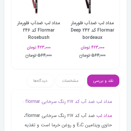
ار
مداد لب ضدآب فلورمار
مداد لب ضدآب فلورمار
مدا
کد 239 Misty
Flormar کد 242 Deep
Flormar کد 246
Rosebush
bordeaux
423,000 تومان
423,000 تومان
564,000 تومان
564,000 تومان
نقد و بررسی
مشخصات
دیدگاه‌ها
مداد لب ضد آب کد 217 رنگ سرخابی flormar :
مداد لب
ضد آب کد 217 رنگ سرخابی flormar،
حاوی ویتامین E،C و روغن خرما است و تغذیه