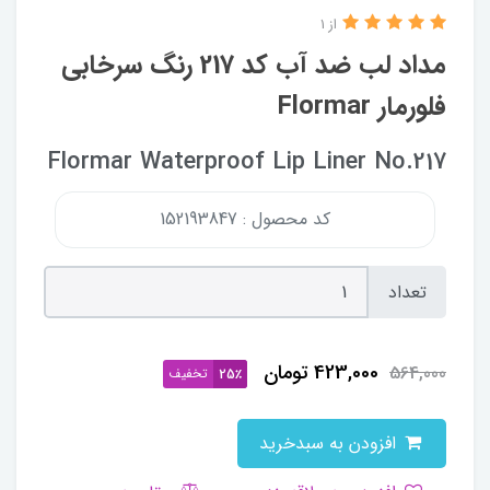
از 1
مداد لب ضد آب کد 217 رنگ سرخابی
فلورمار Flormar
Flormar Waterproof Lip Liner No.217
کد محصول : 152193847
تعداد
423,000
تومان
564,000
تخفیف
25٪
افزودن به سبدخرید