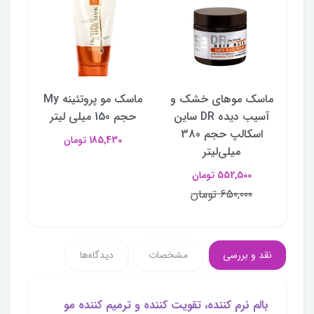
ی
ماسک موهای خشک و
ماسک مو پروتئینه My
ماسک
 KP ساین
آسیب دیده DR ساین
حجم 150 میلی لیتر
380
اسکالپ حجم 380
185,430 تومان
میلی‌لیتر
552,500 تومان
650,000 تومان
نقد و بررسی
مشخصات
دیدگاه‌ها
بالم نرم کننده، تقویت کننده و ترمیم کننده مو