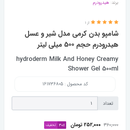
برند:
هیدرودرم
از 1
شامپو بدن کرمی مدل شیر و عسل
هیدرودرم حجم 500 میلی لیتر
hydroderm Milk And Honey Creamy
Shower Gel 500ml
کد محصول : 161736805
تعداد
252,000
تومان
360,000
تخفیف
30٪