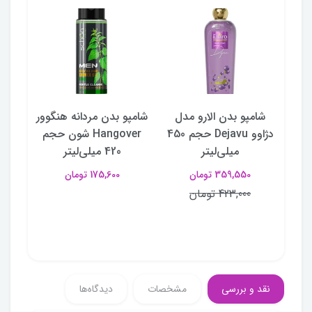
ل
شامپو بدن الارو مدل
شامپو بدن مردانه هنگوور
شامپ
Madm
دژاوو Dejavu حجم 450
Hangover شون حجم
میلی‌لیتر
420 میلی‌لیتر
359,550 تومان
175,600 تومان
423,000 تومان
نقد و بررسی
مشخصات
دیدگاه‌ها