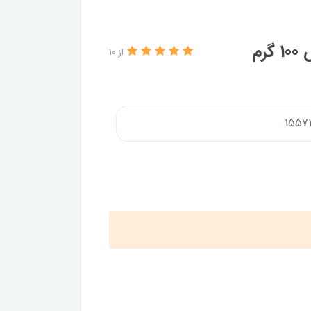
م
از 10