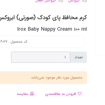
برند:
ایروکس
برند:
ایروکس اطفال
کرم محافظ پای کودک (صورتی) ایروکس 100 گر
Irox Baby Nappy Cream 100 ml
کد محصول : 155716027
تعداد
محصول مورد نظر موجود نمی‌باشد.
افزودن به علاقه‌مندی
مقایسه