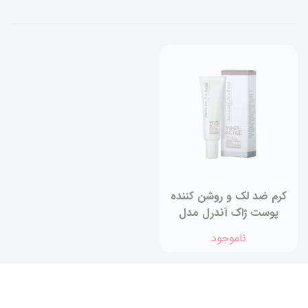
کرم ضد لک و روشن کننده
پوست ژاک آندرل مدل
White Active حجم 30
ناموجود
میلی لیتر