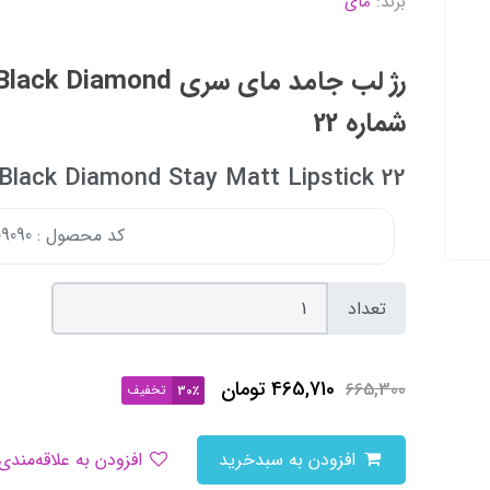
برند:
مای
شماره 22
Black Diamond Stay Matt Lipstick 22
کد محصول : 150609090
تعداد
465,710
تومان
665,300
تخفیف
30٪
افزودن به سبدخرید
افزودن به علاقه‌مندی