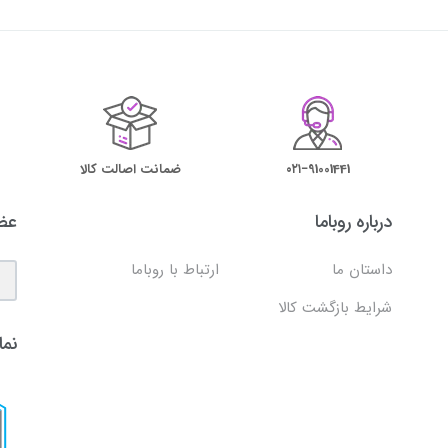
۰۲۱−91001441
ضمانت اصالت کالا
درباره روباما
عضو
داستان ما
ارتباط با روباما
شرایط بازگشت کالا
نما